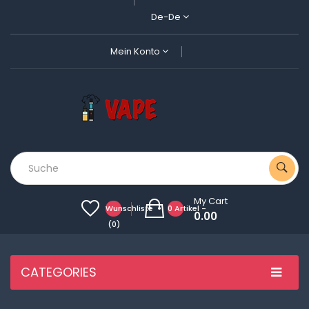
De-De
Mein Konto
My Cart
Wunschliste
0 Artikel -
0.00
(0)
CATEGORIES