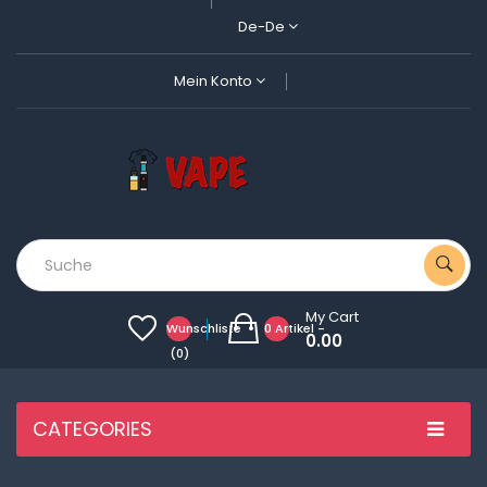
De-De
Mein Konto
My Cart
Wunschliste
0 Artikel -
0.00
(0)
CATEGORIES