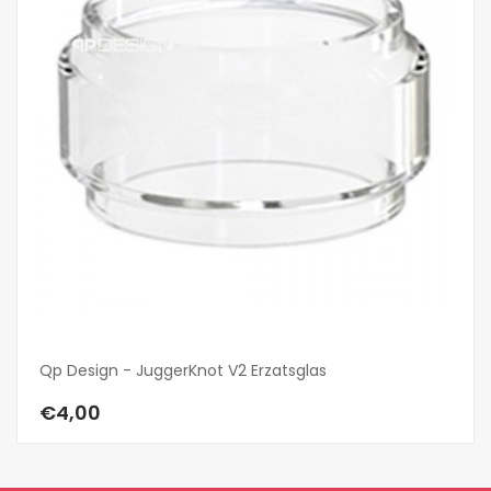
Qp Design - JuggerKnot V2 Erzatsglas
Qp
€4,00
€