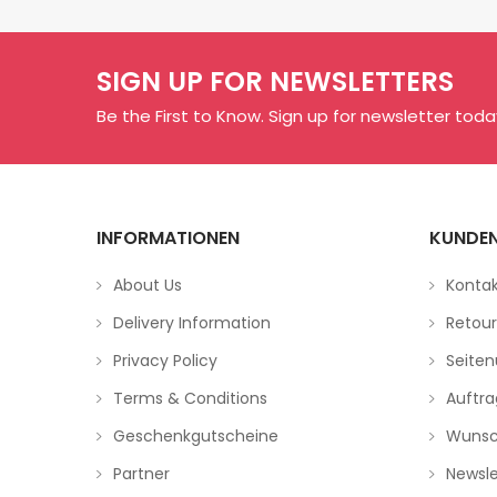
SIGN UP FOR NEWSLETTERS
Be the First to Know. Sign up for newsletter toda
INFORMATIONEN
KUNDEN
About Us
Konta
Delivery Information
Retou
Privacy Policy
Seiten
Terms & Conditions
Auftra
Geschenkgutscheine
Wunsc
Partner
Newsle