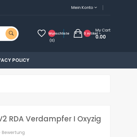
Mein Konto
My Cart
Wunschliste
0 Artikel -
0.00
(0)
VACY POLICY
V2 RDA Verdampfer I Oxyzig
+ Bewertung