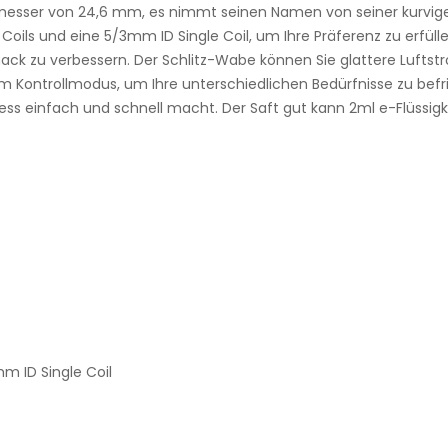
sser von 24,6 mm, es nimmt seinen Namen von seiner kurvigen ä
oils und eine 5/3mm ID Single Coil, um Ihre Präferenz zu erfüll
ck zu verbessern. Der Schlitz-Wabe können Sie glattere Luftst
strom Kontrollmodus, um Ihre unterschiedlichen Bedürfnisse zu be
ess einfach und schnell macht. Der Saft gut kann 2ml e-Flüssigk
m ID Single Coil