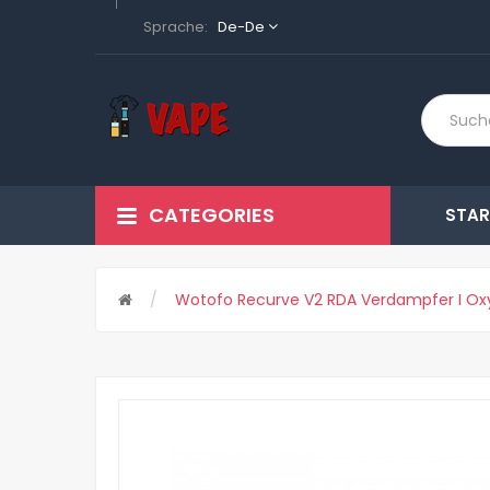
Sprache:
De-De
CATEGORIES
STAR
Wotofo Recurve V2 RDA Verdampfer I Ox