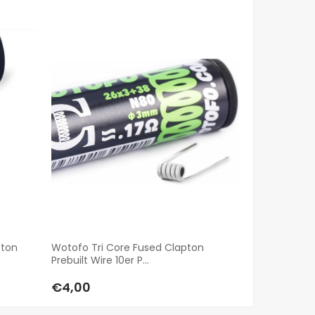
pton
Wotofo Tri Core Fused Clapton
GeekVape Ze
Prebuilt Wire 10er P...
Verdampfer T
€4,00
€36,00