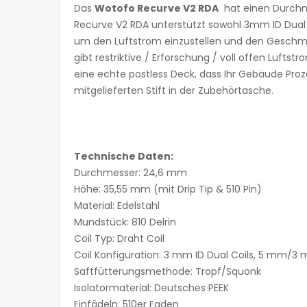
Das
Wotofo Recurve V2 RDA
hat einen Durchme
Recurve V2 RDA unterstützt sowohl 3mm ID Dual C
um den Luftstrom einzustellen und den Geschma
gibt restriktive / Erforschung / voll offen Luft
eine echte postless Deck, dass Ihr Gebäude Proz
mitgelieferten Stift in der Zubehörtasche.
Technische Daten:
Durchmesser: 24,6 mm
Höhe: 35,55 mm (mit Drip Tip & 510 Pin)
Material: Edelstahl
Mundstück: 810 Delrin
Coil Typ: Draht Coil
Coil Konfiguration: 3 mm ID Dual Coils, 5 mm/3 m
Saftfütterungsmethode: Tropf/Squonk
Isolatormaterial: Deutsches PEEK
Einfädeln: 510er Faden