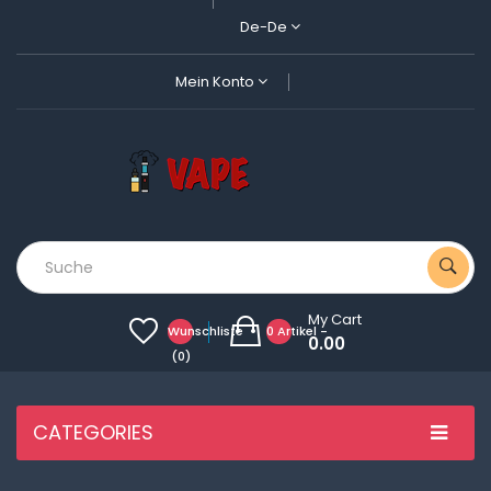
De-De
Mein Konto
My Cart
Wunschliste
0 Artikel -
0.00
(0)
CATEGORIES