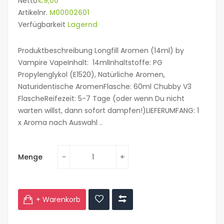
Netto
€9,00
Artikelnr.
M00002601
Verfügbarkeit
Lagernd
Produktbeschreibung Longfill Aromen (14ml) by
Vampire VapeInhalt: 14mlInhaltstoffe: PG
Propylenglykol (E1520), Natürliche Aromen,
Naturidentische AromenFlasche: 60ml Chubby V3
FlascheReifezeit: 5-7 Tage (oder wenn Du nicht
warten willst, dann sofort dampfen!)LIEFERUMFANG: 1
x Aroma nach Auswahl ..
Menge
+ Warenkorb