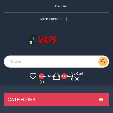
De-De
Mein Konto
My Cart
Wunschliste
0 Artikel -
0.00
(0)
CATEGORIES