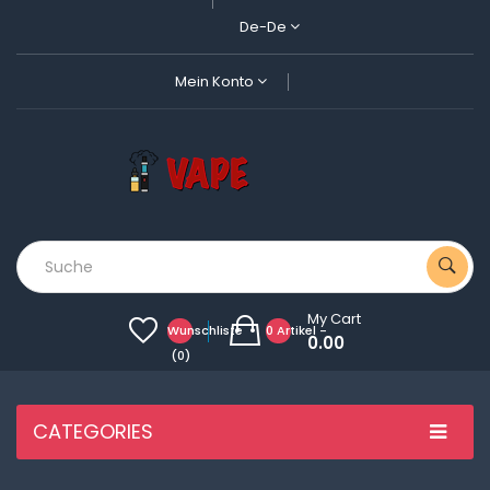
De-De
Mein Konto
My Cart
Wunschliste
0 Artikel -
0.00
(0)
CATEGORIES