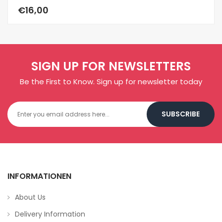
€16,00
€
SIGN UP FOR NEWSLETTERS
Be the First to Know. Sign up for newsletter today
SUBSCRIBE
INFORMATIONEN
About Us
Delivery Information