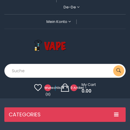
De-De
Mein Konto
My Cart
Wunschliste
0 Artikel -
0.00
(0)
CATEGORIES