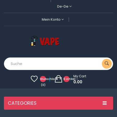
De-De
Mein Konto
My Cart
Wunschliste
0 Artikel -
0.00
(0)
CATEGORIES