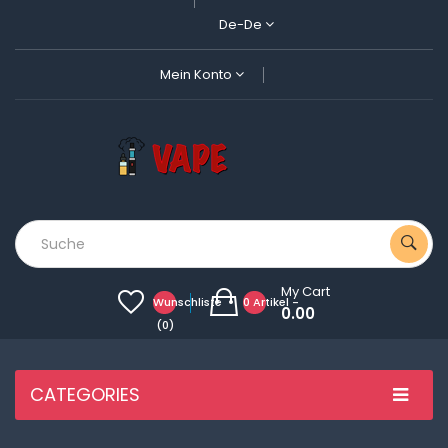
De-De
Mein Konto
My Cart
Wunschliste
0 Artikel -
0.00
(0)
CATEGORIES