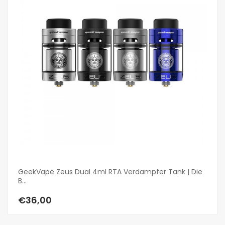
GeekVape Zeus Dual 4ml RTA Verdampfer Tank | Die
Va
B...
€
€36,00