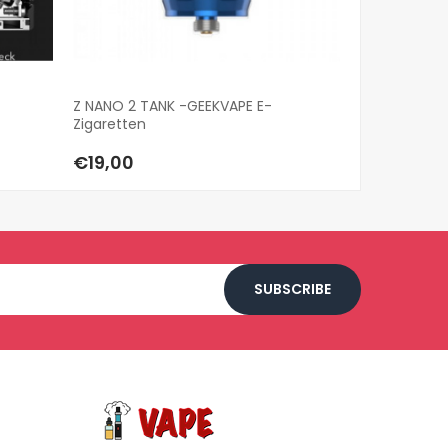
Z NANO 2 TANK -GEEKVAPE E-
Smok RPM 10
Zigaretten
€49,00
€19,00
SUBSCRIBE