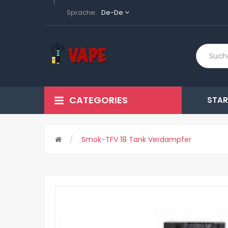
Sprache:
De-De
CATEGORIES
STAR
Smok-TFV 18 Tank Verdampfer