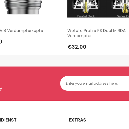
V18 Verdampferköpfe
Wotofo Profile PS Dual M RDA
Verdampfer
0
€32,00
y
DIENST
EXTRAS