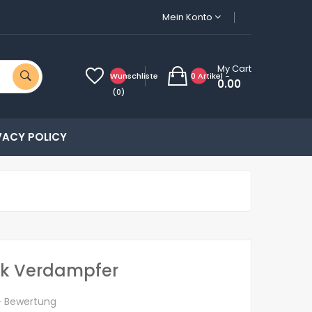
Mein Konto
My Cart
Wunschliste
0 Artikel -
0.00
(0)
VACY POLICY
nk Verdampfer
+ Bewertung