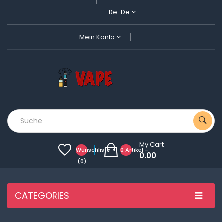
De-De
Mein Konto
My Cart
Wunschliste
0 Artikel -
0.00
(0)
CATEGORIES