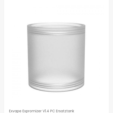
Exvape Expromizer V1.4 PC Ersatztank
Ex