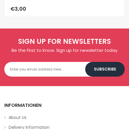
€3,00
€
SIGN UP FOR NEWSLETTERS
Be the First to Know. Sign up for newsletter today
SUBSCRIBE
INFORMATIONEN
About Us
Delivery Information