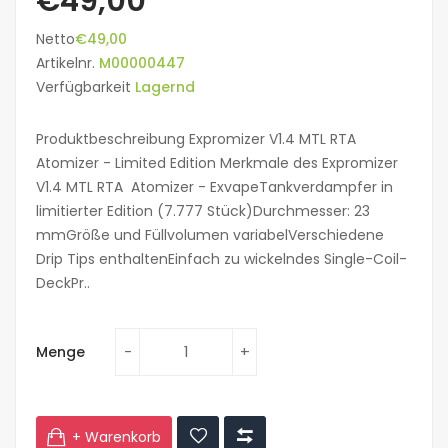
€49,00
Netto
€49,00
Artikelnr.
M00000447
Verfügbarkeit
Lagernd
Produktbeschreibung Expromizer V1.4 MTL RTA
Atomizer - Limited Edition Merkmale des Expromizer
V1.4 MTL RTA Atomizer - ExvapeTankverdampfer in
limitierter Edition (7.777 Stück)Durchmesser: 23
mmGröße und Füllvolumen variabelVerschiedene
Drip Tips enthaltenEinfach zu wickelndes Single-Coil-
DeckPr..
Menge
+ Warenkorb