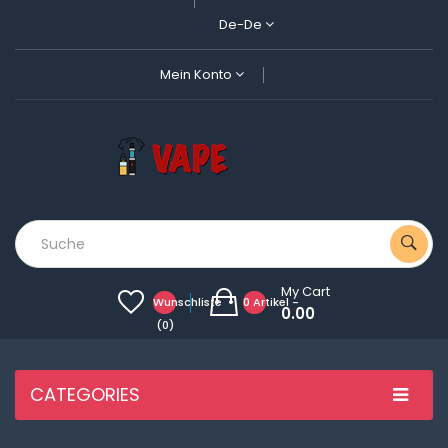
De-De
Mein Konto
My Cart
Wunschliste
0 Artikel -
0.00
(0)
CATEGORIES