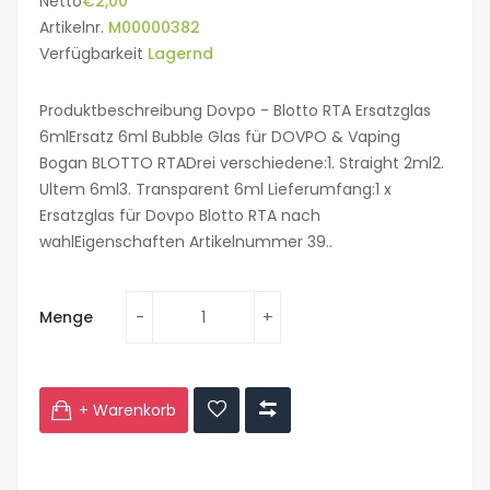
Netto
€2,00
Artikelnr.
M00000382
Verfügbarkeit
Lagernd
Produktbeschreibung Dovpo - Blotto RTA Ersatzglas
6mlErsatz 6ml Bubble Glas für DOVPO & Vaping
Bogan BLOTTO RTADrei verschiedene:1. Straight 2ml2.
Ultem 6ml3. Transparent 6ml Lieferumfang:1 x
Ersatzglas für Dovpo Blotto RTA nach
wahlEigenschaften Artikelnummer 39..
Menge
+ Warenkorb