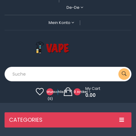
De-De
Mein Konto
My Cart
Wunschliste
0 Artikel -
0.00
(0)
CATEGORIES