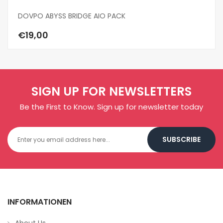
DOVPO ABYSS BRIDGE AIO PACK
DO
€19,00
€
SIGN UP FOR NEWSLETTERS
Be the First to Know. Sign up for newsletter today
SUBSCRIBE
INFORMATIONEN