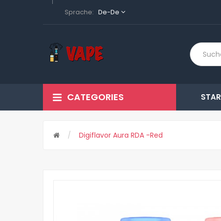
Sprache:
De-De
CATEGORIES
STAR
Digiflavor Aura RDA -Red