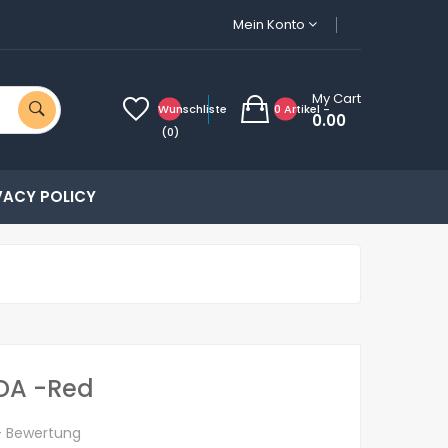
Mein Konto
My Cart
Wunschliste
0 Artikel -
0.00
(0)
VACY POLICY
RDA -Red
+ Bewertung