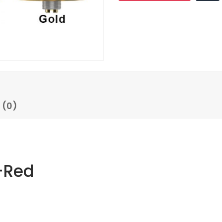
 (0)
 -Red