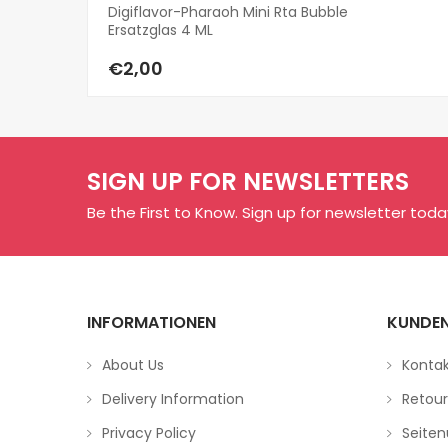
Digiflavor-Pharaoh Mini Rta Bubble
Ersatzglas 4 ML
€2,00
SIGN UP FOR NEWSLETTERS
Be the First to Know. Sign up for newsletter toda
INFORMATIONEN
KUNDEN
About Us
Konta
Delivery Information
Retou
Privacy Policy
Seiten