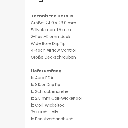
Technische Details
Größe: 24.0 x 28.0 mm
Füllvolumen: 1.5 mm
2-Post-Klemmdeck
Wide Bore DripTip
4-fach Airflow Control
Große Deckschrauben
Lieferumfang
1x Aura RDA
1x 810er DripTip
1x Schraubendreher
1x 2.5 mm Coil-Wickeltool
1x Coil-Wickeltool
2x DJLsb Coils
1x Benutzerhandbuch