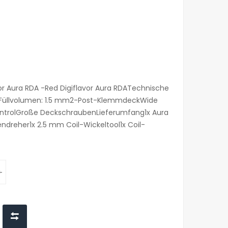
or Aura RDA -Red Digiflavor Aura RDATechnische
mmFüllvolumen: 1.5 mm2-Post-KlemmdeckWide
ControlGroße DeckschraubenLieferumfang1x Aura
endreher1x 2.5 mm Coil-Wickeltool1x Coil-