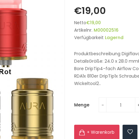
€19,00
Netto
€19,00
Artikelnr.
M00002516
Verfügbarkeit
Lagernd
Produktbeschreibung Digiflav
DetailsGröße: 24.0 x 28.0 
Bore DripTip4-fach Airflow 
RDA1x 810er DripTip1x Schraub
Wickeltool2..
Menge
+ Warenkorb