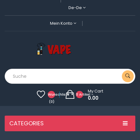
De-De
Mein Konto
My Cart
Wunschliste
0 Artikel -
0.00
(0)
CATEGORIES