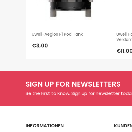
Uwell-Aeglos P1 Pod Tank
Uwell H
Verdam
€3,00
€11,0
SIGN UP FOR NEWSLETTERS
Be the First to Know. Sign up for newsletter toda
INFORMATIONEN
KUNDEN