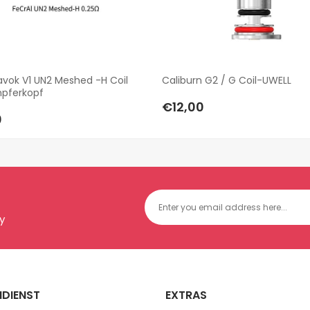
avok V1 UN2 Meshed -H Coil
Caliburn G2 / G Coil-UWELL
pferkopf
€12,00
0
y
DIENST
EXTRAS