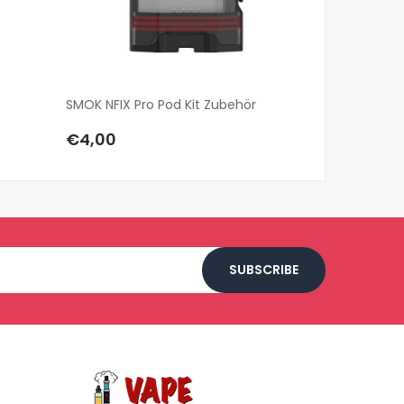
SMOK NFIX Pro Pod Kit Zubehör
4x Uwell Aeg
€4,00
€11,00
SUBSCRIBE