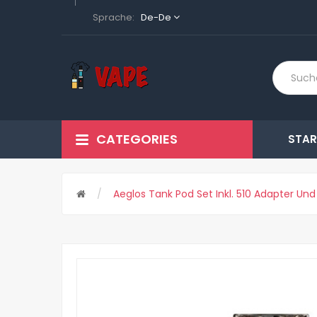
Sprache:
De-De
CATEGORIES
STAR
Aeglos Tank Pod Set Inkl. 510 Adapter Und 