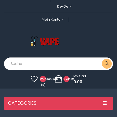
De-De
Mein Konto
My Cart
Wunschliste
0 Artikel -
0.00
(0)
CATEGORIES