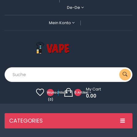
De-De
Mein Konto
My Cart
Wunschliste
0 Artikel -
0.00
(0)
CATEGORIES