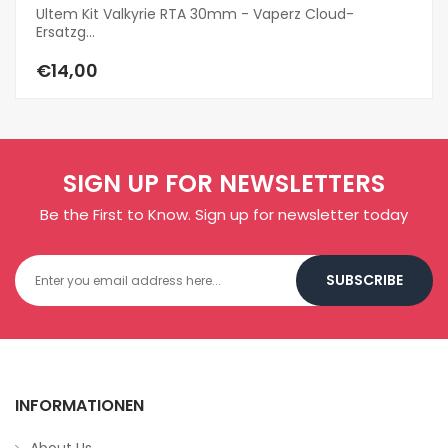
Ultem Kit Valkyrie RTA 30mm - Vaperz Cloud-
VA
Ersatzg...
€
€14,00
SIGN UP FOR NEWSLETTERS
Be the First to Know. Sign up for newsletter today
SUBSCRIBE
INFORMATIONEN