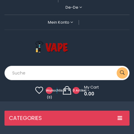
De-De
Mein Konto
My Cart
Wunschliste
0 Artikel -
0.00
(0)
CATEGORIES